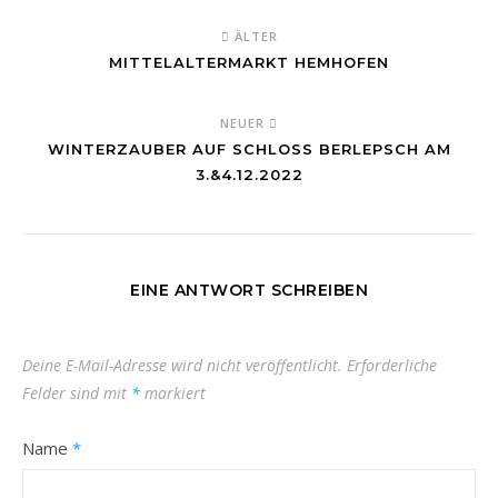
ÄLTER
MITTELALTERMARKT HEMHOFEN
NEUER
WINTERZAUBER AUF SCHLOSS BERLEPSCH AM
3.&4.12.2022
EINE ANTWORT SCHREIBEN
Deine E-Mail-Adresse wird nicht veröffentlicht.
Erforderliche
Felder sind mit
*
markiert
Name
*