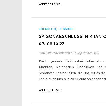
WEITERLESEN
,
RÜCKBLICK
TERMINE
SAISONABSCHLUSS IN KRANI
07.-08.10.23
Von
Kathleen Armbrust
/
27. September 2023
Die Bogenbahn blickt auf ein tolles Jahr z
Märkten, bleibenden Eindrücken und 
bedanken uns bei allen, die uns durch di
und freuen uns auf 2024.Zum Saisonabsch
WEITERLESEN