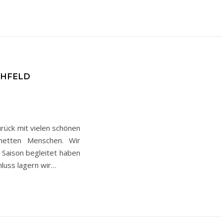
CHFELD
urück mit vielen schönen
netten Menschen. Wir
e Saison begleitet haben
luss lagern wir…