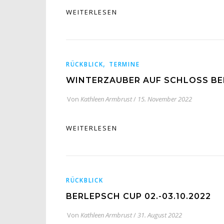
WEITERLESEN
,
RÜCKBLICK
TERMINE
WINTERZAUBER AUF SCHLOSS BER
Von
Kathleen Armbrust
/
15. November 2022
WEITERLESEN
RÜCKBLICK
BERLEPSCH CUP 02.-03.10.2022
Von
Kathleen Armbrust
/
31. August 2022