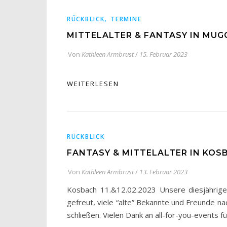
,
RÜCKBLICK
TERMINE
MITTELALTER & FANTASY IN MUGG
Von
Kathleen Armbrust
/
15. Februar 2023
WEITERLESEN
RÜCKBLICK
FANTASY & MITTELALTER IN KOS
Von
Kathleen Armbrust
/
13. Februar 2023
Kosbach 11.&12.02.2023 Unsere diesjährige 
gefreut, viele “alte” Bekannte und Freunde 
schließen. Vielen Dank an all-for-you-events f