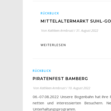
RÜCKBLICK
MITTELALTERMARKT SUHL-G
Von
Kathleen Armbrust
/
31. August 2022
WEITERLESEN
RÜCKBLICK
PIRATENFEST BAMBERG
Von
Kathleen Armbrust
/
10. August 2022
06.-07.08.2022 Unsere Bogenbahn hat ihre Pr
netten und interessierten Besuchern. N
Unterhaltungsprogramm.