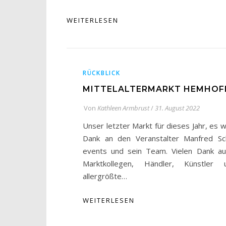
WEITERLESEN
RÜCKBLICK
MITTELALTERMARKT HEMHOF
Von
Kathleen Armbrust
/
31. August 2022
Unser letzter Markt für dieses Jahr, es w
Dank an den Veranstalter Manfred Sch
events und sein Team. Vielen Dank auc
Marktkollegen, Händler, Künstler
allergrößte…
WEITERLESEN