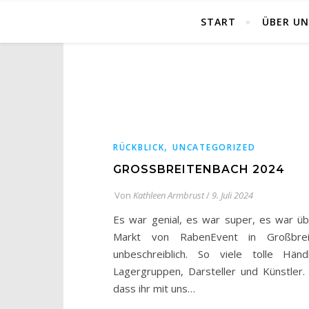
START
ÜBER UN
,
RÜCKBLICK
UNCATEGORIZED
GROSSBREITENBACH 2024
Von
Kathleen Armbrust
/
9. Juli 2024
Es war genial, es war super, es war üb
Markt von RabenEvent in Großbrei
unbeschreiblich. So viele tolle Hän
Lagergruppen, Darsteller und Künstler.
dass ihr mit uns…