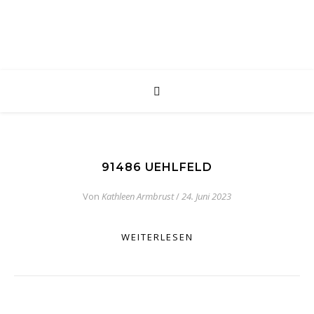
91486 UEHLFELD
Von
Kathleen Armbrust
/
24. Juni 2023
WEITERLESEN