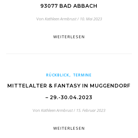
93077 BAD ABBACH
Von
Kathleen Armbrust
/
10. Mai 2023
WEITERLESEN
,
RÜCKBLICK
TERMINE
MITTELALTER & FANTASY IN MUGGENDORF
– 29.-30.04.2023
Von
Kathleen Armbrust
/
15. Februar 2023
WEITERLESEN